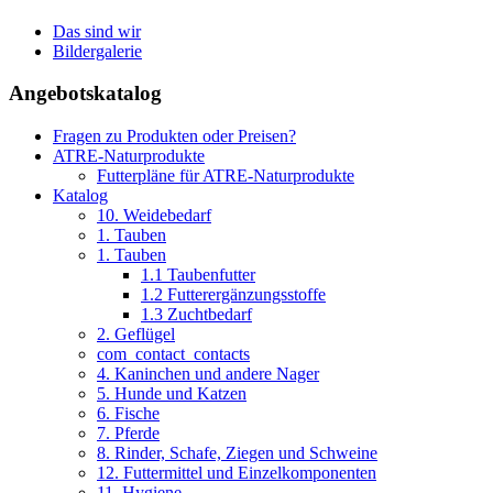
Das sind wir
Bildergalerie
Angebotskatalog
Fragen zu Produkten oder Preisen?
ATRE-Naturprodukte
Futterpläne für ATRE-Naturprodukte
Katalog
10. Weidebedarf
1. Tauben
1. Tauben
1.1 Taubenfutter
1.2 Futterergänzungsstoffe
1.3 Zuchtbedarf
2. Geflügel
com_contact_contacts
4. Kaninchen und andere Nager
5. Hunde und Katzen
6. Fische
7. Pferde
8. Rinder, Schafe, Ziegen und Schweine
12. Futtermittel und Einzelkomponenten
11. Hygiene